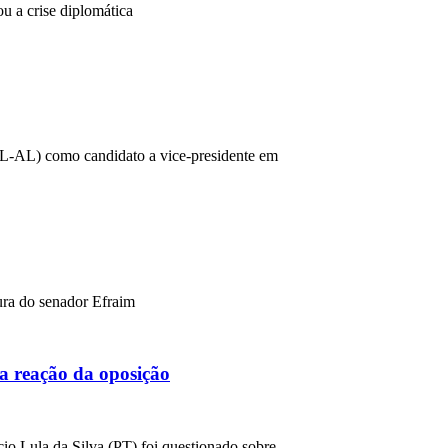
 a crise diplomática
(PL-AL) como candidato a vice-presidente em
ura do senador Efraim
a reação da oposição
cio Lula da Silva (PT) foi questionado sobre