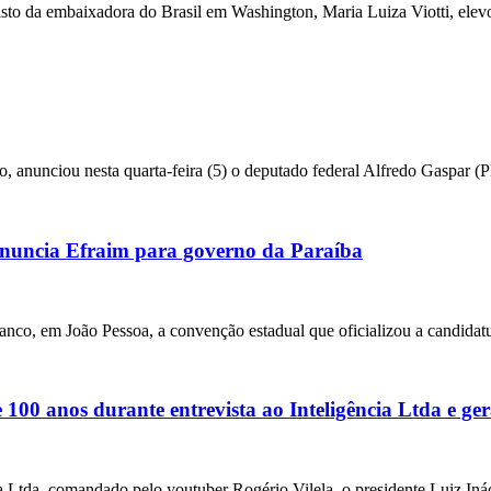
da embaixadora do Brasil em Washington, Maria Luiza Viotti, elevou
o, anunciou nesta quarta-feira (5) o deputado federal Alfredo Gaspar 
uncia Efraim para governo da Paraíba
anco, em João Pessoa, a convenção estadual que oficializou a candidat
00 anos durante entrevista ao Inteligência Ltda e ger
ia Ltda, comandado pelo youtuber Rogério Vilela, o presidente Luiz Iná