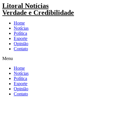
Pular
Litoral Notícias
para
Verdade e Credibilidade
o
conteúdo
Home
Notícias
Política
Esporte
Opinião
Contato
Menu
Home
Notícias
Política
Esporte
Opinião
Contato