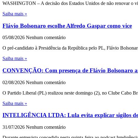
WASHINGTON – A decisão dos Estados Unidos de não renovar o visto 
Saiba mais »
Flávio Bolsonaro escolhe Alfredo Gaspar como vice
05/08/2026
Nenhum comentário
O pré-candidato à Presidência da República pelo PL, Flávio Bolsonar
Saiba mais »
CONVENÇÃO: Com presença de Flávio Bolsonaro an
02/08/2026
Nenhum comentário
O Partido Liberal (PL) realizou neste domingo (2), no Clube Cabo Br
Saiba mais »
INTELIGÊNCIA LTDA: Lula evita explicar sigilos de 1
31/07/2026
Nenhum comentário
Durante entrevista concedida nesta quinta-feira ao podcast Inteligênc