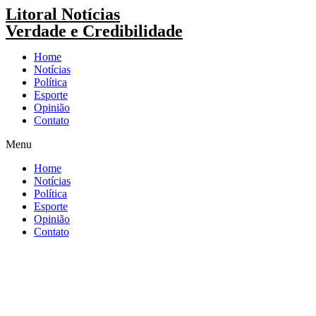
Pular
Litoral Notícias
para
Verdade e Credibilidade
o
conteúdo
Home
Notícias
Política
Esporte
Opinião
Contato
Menu
Home
Notícias
Política
Esporte
Opinião
Contato