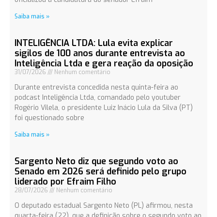
Saiba mais »
INTELIGÊNCIA LTDA: Lula evita explicar
sigilos de 100 anos durante entrevista ao
Inteligência Ltda e gera reação da oposição
31/07/2026
Nenhum comentário
Durante entrevista concedida nesta quinta-feira ao
podcast Inteligência Ltda, comandado pelo youtuber
Rogério Vilela, o presidente Luiz Inácio Lula da Silva (PT)
foi questionado sobre
Saiba mais »
Sargento Neto diz que segundo voto ao
Senado em 2026 será definido pelo grupo
liderado por Efraim Filho
28/07/2026
Nenhum comentário
O deputado estadual Sargento Neto (PL) afirmou, nesta
quarta-feira (22), que a definição sobre o segundo voto ao