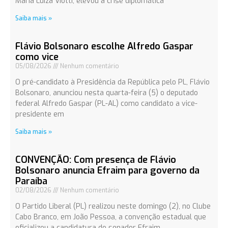
Maria Luiza Viotti, elevou a crise diplomática
Saiba mais »
Flávio Bolsonaro escolhe Alfredo Gaspar
como vice
05/08/2026
Nenhum comentário
O pré-candidato à Presidência da República pelo PL, Flávio
Bolsonaro, anunciou nesta quarta-feira (5) o deputado
federal Alfredo Gaspar (PL-AL) como candidato a vice-
presidente em
Saiba mais »
CONVENÇÃO: Com presença de Flávio
Bolsonaro anuncia Efraim para governo da
Paraíba
02/08/2026
Nenhum comentário
O Partido Liberal (PL) realizou neste domingo (2), no Clube
Cabo Branco, em João Pessoa, a convenção estadual que
oficializou a candidatura do senador Efraim