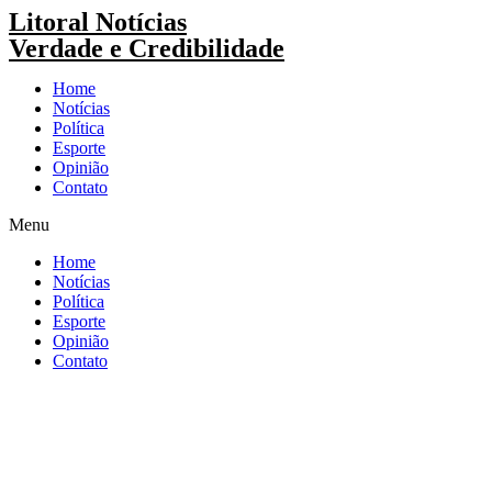
Pular
Litoral Notícias
para
Verdade e Credibilidade
o
conteúdo
Home
Notícias
Política
Esporte
Opinião
Contato
Menu
Home
Notícias
Política
Esporte
Opinião
Contato