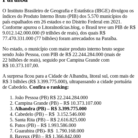
O Instituto Brasileiro de Geografia e Estatística (IBGE) divulgou os
índices do Produto Interno Bruto (PIB) dos 5.570 municípios do
país espalhados em 26 estados e no Distrito Federal em 2021.
Conforme apurou o Litoralnotícias.blog, o Brasil teve um PIB de R$
9.012.142.000.000 (9 trilhões de reais), dos quais R$
77.470.331.000 (77 bilhões) foram arrecadados na Paraíba.
No estado, o município com maior produto interno bruto segue
sendo João Pessoa, com PIB de R$ 22.244.284.000 (mais de
22 bilhões de reais), seguido por Campina Grande com
R$ 10.373.107,00.
A surpresa ficou para a Cidade de Alhandra, litoral sul, com mais de
R$ 3 bilhões (R$ 3.399.775.000), ultrapassando a cidade portuária
de Cabedelo.
Confira o ranking:
João Pessoa (PB) R$ 22.244.284.000
Campina Grande (PB) – R$ 10.373.107.000
Alhandra (PB) – R$ 3.399.775.000
Cabedelo (PB) – R$ 3.152.546.000
Santa Rita (PB) – R$ 2.616.825.000
Patos (PB) – R$ 1.993.586.000
Guarabira (PB)- R$ 1.790.168.000
Bayeux (PB) – R$ 1.366.842.000