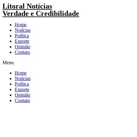
Pular
Litoral Notícias
para
Verdade e Credibilidade
o
conteúdo
Home
Notícias
Política
Esporte
Opinião
Contato
Menu
Home
Notícias
Política
Esporte
Opinião
Contato