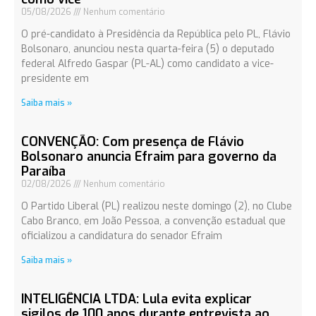
05/08/2026
Nenhum comentário
O pré-candidato à Presidência da República pelo PL, Flávio
Bolsonaro, anunciou nesta quarta-feira (5) o deputado
federal Alfredo Gaspar (PL-AL) como candidato a vice-
presidente em
Saiba mais »
CONVENÇÃO: Com presença de Flávio
Bolsonaro anuncia Efraim para governo da
Paraíba
02/08/2026
Nenhum comentário
O Partido Liberal (PL) realizou neste domingo (2), no Clube
Cabo Branco, em João Pessoa, a convenção estadual que
oficializou a candidatura do senador Efraim
Saiba mais »
INTELIGÊNCIA LTDA: Lula evita explicar
sigilos de 100 anos durante entrevista ao