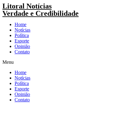
Pular
Litoral Notícias
para
Verdade e Credibilidade
o
conteúdo
Home
Notícias
Política
Esporte
Opinião
Contato
Menu
Home
Notícias
Política
Esporte
Opinião
Contato