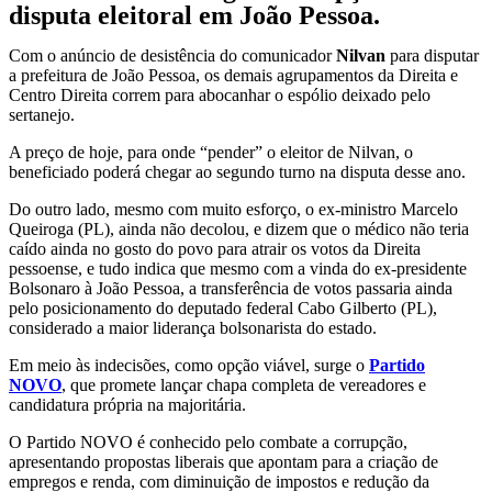
disputa eleitoral em João Pessoa.
Com o anúncio de desistência do comunicador
Nilvan
para disputar
a prefeitura de João Pessoa, os demais agrupamentos da Direita e
Centro Direita correm para abocanhar o espólio deixado pelo
sertanejo.
A preço de hoje, para onde “pender” o eleitor de Nilvan, o
beneficiado poderá chegar ao segundo turno na disputa desse ano.
Do outro lado, mesmo com muito esforço, o ex-ministro Marcelo
Queiroga (PL), ainda não decolou, e dizem que o médico não teria
caído ainda no gosto do povo para atrair os votos da Direita
pessoense, e tudo indica que mesmo com a vinda do ex-presidente
Bolsonaro à João Pessoa, a transferência de votos passaria ainda
pelo posicionamento do deputado federal Cabo Gilberto (PL),
considerado a maior liderança bolsonarista do estado.
Em meio às indecisões, como opção viável, surge o
Partido
NOVO
, que promete lançar chapa completa de vereadores e
candidatura própria na majoritária.
O Partido NOVO é conhecido pelo combate a corrupção,
apresentando propostas liberais que apontam para a criação de
empregos e renda, com diminuição de impostos e redução da