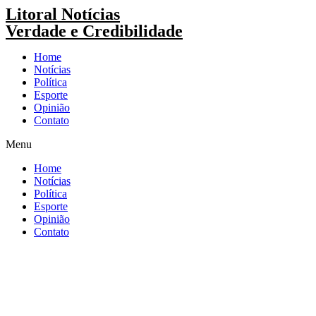
Pular
Litoral Notícias
para
Verdade e Credibilidade
o
conteúdo
Home
Notícias
Política
Esporte
Opinião
Contato
Menu
Home
Notícias
Política
Esporte
Opinião
Contato