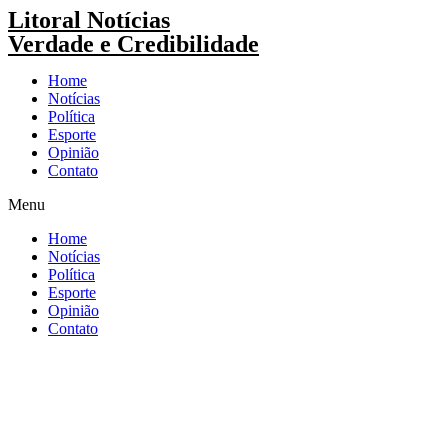
Pular
Litoral Notícias
para
Verdade e Credibilidade
o
conteúdo
Home
Notícias
Política
Esporte
Opinião
Contato
Menu
Home
Notícias
Política
Esporte
Opinião
Contato