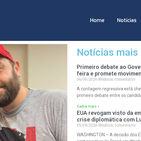
Home
Notícias
Notícias mais 
Primeiro debate ao Gove
feira e promete movimen
06/08/2026
Nenhum comentário
A contagem regressiva está cheg
primeiro debate entre os candid
Saiba mais »
EUA revogam visto da em
crise diplomática com L
05/08/2026
Nenhum comentário
WASHINGTON – A decisão dos Est