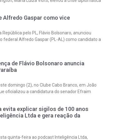
ton, Maria Luiza Viotti, elevou a crise diplomática
e Alfredo Gaspar como vice
 República pelo PL, Flávio Bolsonaro, anunciou
do federal Alfredo Gaspar (PL-AL) como candidato a
ça de Flávio Bolsonaro anuncia
Paraíba
 neste domingo (2), no Clube Cabo Branco, em João
e oficializou a candidatura do senador Efraim
evita explicar sigilos de 100 anos
teligência Ltda e gera reação da
ta quinta-feira ao podcast Inteligência Ltda,