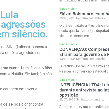
embaixadora do Brasil em Washing
Saiba mais »
 Lula
Flávio Bolsonaro escolh
05/08/2026
Nenhum comentário
 agressões
O pré-candidato à Presidência da
m silêncio.
nesta quarta-feira (5) o deputa
vice-presidente em
Saiba mais »
 da Silva (Lulinha), buscou a
CONVENÇÃO: Com presen
ula de tê-la agredido com
Efraim para governo da 
02/08/2026
Nenhum comentário
O Partido Liberal (PL) realizou
sta quarta-feira, 3, que o filho
Pessoa, a convenção estadual qu
 com a Natália. Ele também não
Saiba mais »
INTELIGÊNCIA LTDA: Lula 
 e coragem em fazer a
durante entrevista ao In
oposição
31/07/2026
Nenhum comentário
ra de se posicionar contra
Durante entrevista concedida nes