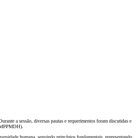
urante a sessão, diversas pautas e requerimentos foram discutidas e
a (FMPPMDH).
iversidade humana, seguindo princípios fundamentais, representando