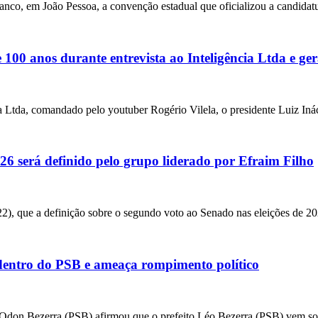
anco, em João Pessoa, a convenção estadual que oficializou a candidat
00 anos durante entrevista ao Inteligência Ltda e ger
ia Ltda, comandado pelo youtuber Rogério Vilela, o presidente Luiz Iná
6 será definido pelo grupo liderado por Efraim Filho
22), que a definição sobre o segundo voto ao Senado nas eleições de 20
 dentro do PSB e ameaça rompimento político
a Odon Bezerra (PSB) afirmou que o prefeito Léo Bezerra (PSB) vem so