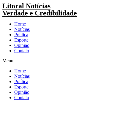
Pular
Litoral Notícias
para
Verdade e Credibilidade
o
conteúdo
Home
Notícias
Política
Esporte
Opinião
Contato
Menu
Home
Notícias
Política
Esporte
Opinião
Contato