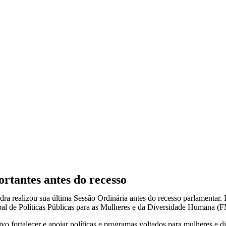
tantes antes do recesso
ra realizou sua última Sessão Ordinária antes do recesso parlamentar. D
ipal de Políticas Públicas para as Mulheres e da Diversidade Human
fortalecer e apoiar políticas e programas voltados para mulheres e d