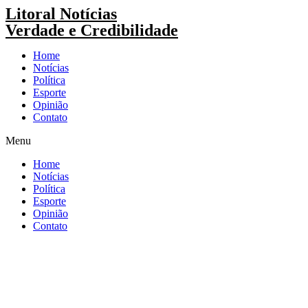
Pular
Litoral Notícias
para
Verdade e Credibilidade
o
conteúdo
Home
Notícias
Política
Esporte
Opinião
Contato
Menu
Home
Notícias
Política
Esporte
Opinião
Contato