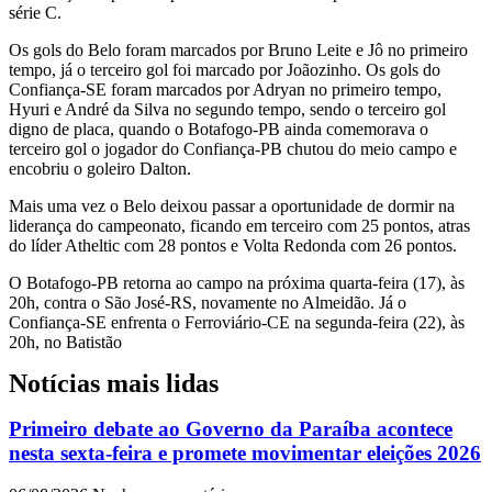
série C.
Os gols do Belo foram marcados por Bruno Leite e Jô no primeiro
tempo, já o terceiro gol foi marcado por Joãozinho. Os gols do
Confiança-SE foram marcados por Adryan no primeiro tempo,
Hyuri e André da Silva no segundo tempo, sendo o terceiro gol
digno de placa, quando o Botafogo-PB ainda comemorava o
terceiro gol o jogador do Confiança-PB chutou do meio campo e
encobriu o goleiro Dalton.
Mais uma vez o Belo deixou passar a oportunidade de dormir na
liderança do campeonato, ficando em terceiro com 25 pontos, atras
do líder Atheltic com 28 pontos e Volta Redonda com 26 pontos.
O Botafogo-PB retorna ao campo na próxima quarta-feira (17), às
20h, contra o São José-RS, novamente no Almeidão. Já o
Confiança-SE enfrenta o Ferroviário-CE na segunda-feira (22), às
20h, no Batistão
Notícias mais lidas
Primeiro debate ao Governo da Paraíba acontece
nesta sexta-feira e promete movimentar eleições 2026