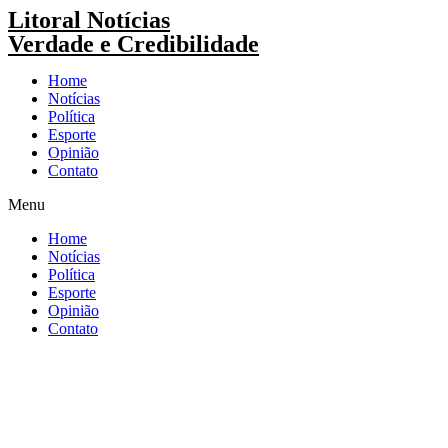
Pular
Litoral Notícias
para
Verdade e Credibilidade
o
conteúdo
Home
Notícias
Política
Esporte
Opinião
Contato
Menu
Home
Notícias
Política
Esporte
Opinião
Contato