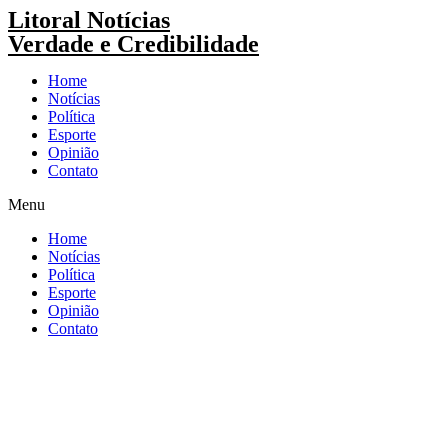
Pular
Litoral Notícias
para
Verdade e Credibilidade
o
conteúdo
Home
Notícias
Política
Esporte
Opinião
Contato
Menu
Home
Notícias
Política
Esporte
Opinião
Contato