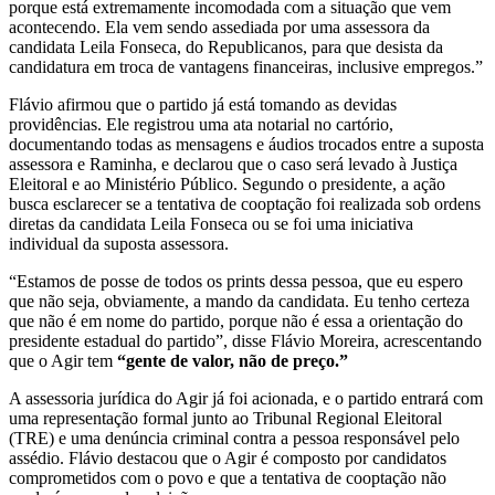
porque está extremamente incomodada com a situação que vem
acontecendo. Ela vem sendo assediada por uma assessora da
candidata Leila Fonseca, do Republicanos, para que desista da
candidatura em troca de vantagens financeiras, inclusive empregos.”
Flávio afirmou que o partido já está tomando as devidas
providências. Ele registrou uma ata notarial no cartório,
documentando todas as mensagens e áudios trocados entre a suposta
assessora e Raminha, e declarou que o caso será levado à Justiça
Eleitoral e ao Ministério Público. Segundo o presidente, a ação
busca esclarecer se a tentativa de cooptação foi realizada sob ordens
diretas da candidata Leila Fonseca ou se foi uma iniciativa
individual da suposta assessora.
“Estamos de posse de todos os prints dessa pessoa, que eu espero
que não seja, obviamente, a mando da candidata. Eu tenho certeza
que não é em nome do partido, porque não é essa a orientação do
presidente estadual do partido”, disse Flávio Moreira, acrescentando
que o Agir tem
“gente de valor, não de preço.”
A assessoria jurídica do Agir já foi acionada, e o partido entrará com
uma representação formal junto ao Tribunal Regional Eleitoral
(TRE) e uma denúncia criminal contra a pessoa responsável pelo
assédio. Flávio destacou que o Agir é composto por candidatos
comprometidos com o povo e que a tentativa de cooptação não