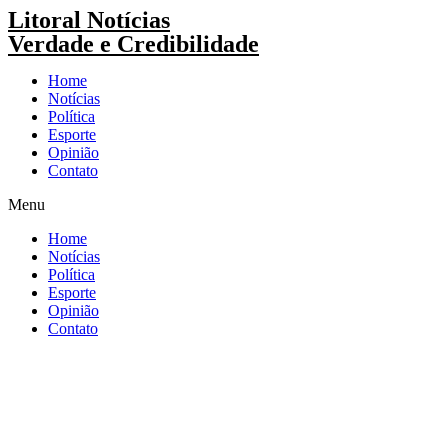
Pular
Litoral Notícias
para
Verdade e Credibilidade
o
conteúdo
Home
Notícias
Política
Esporte
Opinião
Contato
Menu
Home
Notícias
Política
Esporte
Opinião
Contato