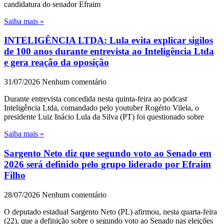
candidatura do senador Efraim
Saiba mais »
INTELIGÊNCIA LTDA: Lula evita explicar sigilos
de 100 anos durante entrevista ao Inteligência Ltda
e gera reação da oposição
31/07/2026
Nenhum comentário
Durante entrevista concedida nesta quinta-feira ao podcast
Inteligência Ltda, comandado pelo youtuber Rogério Vilela, o
presidente Luiz Inácio Lula da Silva (PT) foi questionado sobre
Saiba mais »
Sargento Neto diz que segundo voto ao Senado em
2026 será definido pelo grupo liderado por Efraim
Filho
28/07/2026
Nenhum comentário
O deputado estadual Sargento Neto (PL) afirmou, nesta quarta-feira
(22), que a definição sobre o segundo voto ao Senado nas eleições