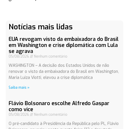
Notícias mais lidas
EUA revogam visto da embaixadora do Brasil
em Washington e crise diplomática com Lula
se agrava
05/08/2026
Nenhum comentário
WASHINGTON – A decisão dos Estados Unidos de não
renovar o visto da embaixadora do Brasil em Washington,
Maria Luiza Viotti, elevou a crise diplomática
Saiba mais »
Flávio Bolsonaro escolhe Alfredo Gaspar
como vice
05/08/2026
Nenhum comentário
O pré-candidato à Presidência da República pelo PL, Flávio