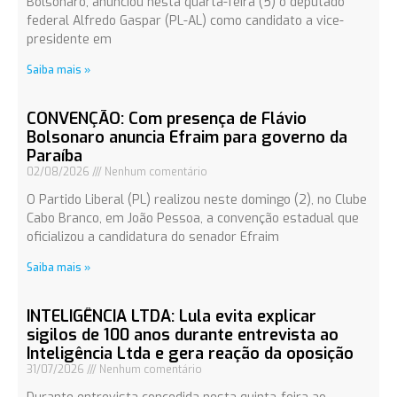
Bolsonaro, anunciou nesta quarta-feira (5) o deputado
federal Alfredo Gaspar (PL-AL) como candidato a vice-
presidente em
Saiba mais »
CONVENÇÃO: Com presença de Flávio
Bolsonaro anuncia Efraim para governo da
Paraíba
02/08/2026
Nenhum comentário
O Partido Liberal (PL) realizou neste domingo (2), no Clube
Cabo Branco, em João Pessoa, a convenção estadual que
oficializou a candidatura do senador Efraim
Saiba mais »
INTELIGÊNCIA LTDA: Lula evita explicar
sigilos de 100 anos durante entrevista ao
Inteligência Ltda e gera reação da oposição
31/07/2026
Nenhum comentário