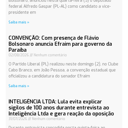
Bolsonaro, anunciou nesta quarta-feira (5) o deputado
federal Alfredo Gaspar (PL-AL) como candidato a vice-
presidente em
Saiba mais »
CONVENÇÃO: Com presença de Flávio
Bolsonaro anuncia Efraim para governo da
Paraíba
02/08/2026
Nenhum comentário
O Partido Liberal (PL) realizou neste domingo (2), no Clube
Cabo Branco, em João Pessoa, a convenção estadual que
oficializou a candidatura do senador Efraim
Saiba mais »
INTELIGÊNCIA LTDA: Lula evita explicar
sigilos de 100 anos durante entrevista ao
Inteligência Ltda e gera reação da oposição
31/07/2026
Nenhum comentário
Durante entrevista concedida nesta quinta-feira ao