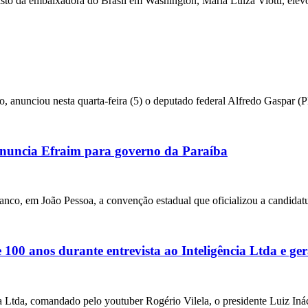
da embaixadora do Brasil em Washington, Maria Luiza Viotti, elevou
o, anunciou nesta quarta-feira (5) o deputado federal Alfredo Gaspar 
uncia Efraim para governo da Paraíba
anco, em João Pessoa, a convenção estadual que oficializou a candidat
00 anos durante entrevista ao Inteligência Ltda e ger
ia Ltda, comandado pelo youtuber Rogério Vilela, o presidente Luiz Iná