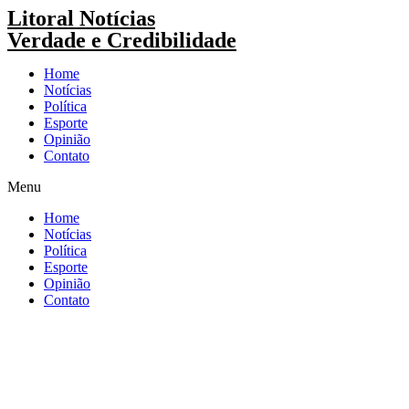
Pular
Litoral Notícias
para
Verdade e Credibilidade
o
conteúdo
Home
Notícias
Política
Esporte
Opinião
Contato
Menu
Home
Notícias
Política
Esporte
Opinião
Contato