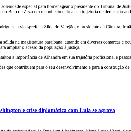
a solenidade especial para homenagear o presidente do Tribunal de Jus
mão Beto de Zezo em reconhecimento a sua trajetória de dedicação ao Po
odrigues, a vice-prefeita Zilda do Varejão, o presidente da Câmara, Irm
a sólida na magistratura paraibana, atuando em diversas comarcas e oc
ara ampliar o acesso da população à justiça.
tou a importância de Alhandra em sua trajetória profissional e pessoa
es que contribuem para o seu desenvolvimento e para a construção de 
ington e crise diplomática com Lula se agrava