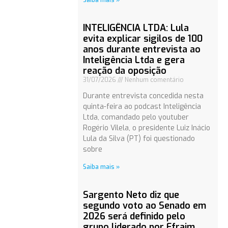
Saiba mais »
INTELIGÊNCIA LTDA: Lula
evita explicar sigilos de 100
anos durante entrevista ao
Inteligência Ltda e gera
reação da oposição
31/07/2026
Nenhum comentário
Durante entrevista concedida nesta
quinta-feira ao podcast Inteligência
Ltda, comandado pelo youtuber
Rogério Vilela, o presidente Luiz Inácio
Lula da Silva (PT) foi questionado
sobre
Saiba mais »
Sargento Neto diz que
segundo voto ao Senado em
2026 será definido pelo
grupo liderado por Efraim