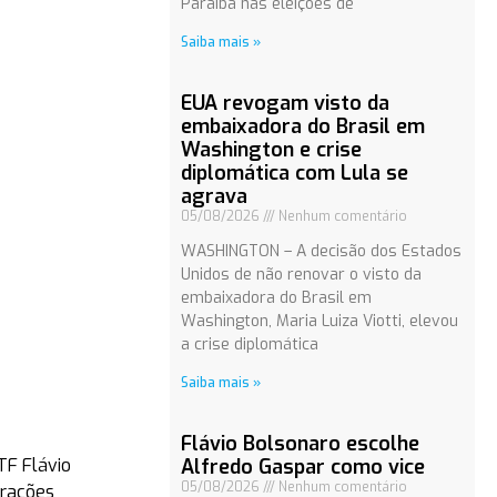
Paraíba nas eleições de
Saiba mais »
EUA revogam visto da
embaixadora do Brasil em
Washington e crise
diplomática com Lula se
agrava
05/08/2026
Nenhum comentário
WASHINGTON – A decisão dos Estados
Unidos de não renovar o visto da
embaixadora do Brasil em
Washington, Maria Luiza Viotti, elevou
a crise diplomática
Saiba mais »
Flávio Bolsonaro escolhe
Alfredo Gaspar como vice
TF Flávio
05/08/2026
Nenhum comentário
arações