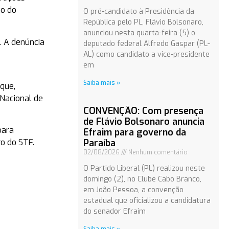
no do
O pré-candidato à Presidência da
República pelo PL, Flávio Bolsonaro,
anunciou nesta quarta-feira (5) o
l. A denúncia
deputado federal Alfredo Gaspar (PL-
AL) como candidato a vice-presidente
em
Saiba mais »
 que,
 Nacional de
CONVENÇÃO: Com presença
de Flávio Bolsonaro anuncia
para
Efraim para governo da
Paraíba
ro do STF.
02/08/2026
Nenhum comentário
O Partido Liberal (PL) realizou neste
domingo (2), no Clube Cabo Branco,
em João Pessoa, a convenção
estadual que oficializou a candidatura
do senador Efraim