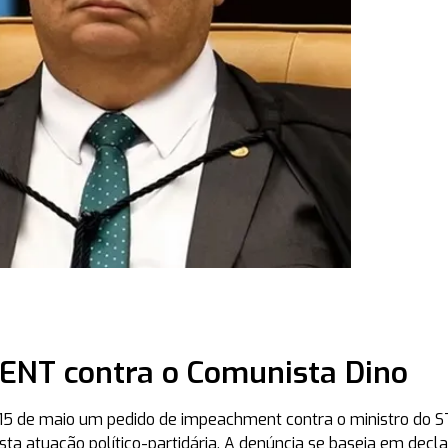
ENT contra o Comunista Dino
 15 de maio um pedido de impeachment contra o ministro do S
ta atuação político-partidária. A denúncia se baseia em decl