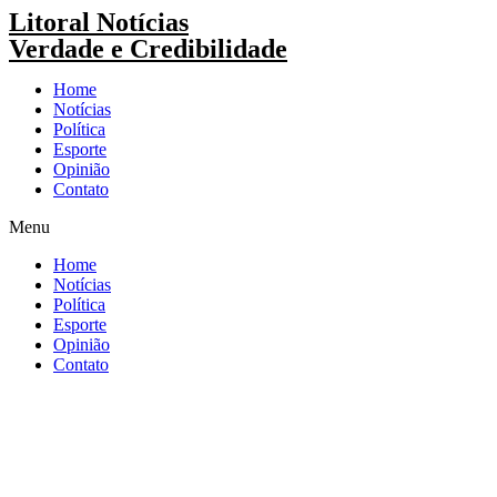
Pular
Litoral Notícias
para
Verdade e Credibilidade
o
conteúdo
Home
Notícias
Política
Esporte
Opinião
Contato
Menu
Home
Notícias
Política
Esporte
Opinião
Contato