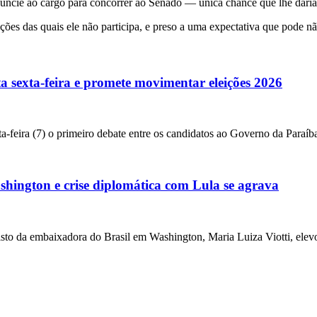
ncie ao cargo para concorrer ao Senado — única chance que lhe daria 
es das quais ele não participa, e preso a uma expectativa que pode não
a sexta-feira e promete movimentar eleições 2026
a-feira (7) o primeiro debate entre os candidatos ao Governo da Paraíba
ington e crise diplomática com Lula se agrava
da embaixadora do Brasil em Washington, Maria Luiza Viotti, elevou