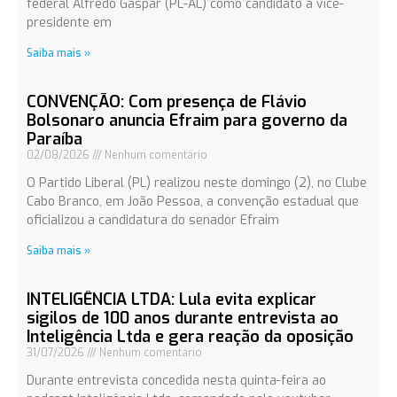
federal Alfredo Gaspar (PL-AL) como candidato a vice-
presidente em
Saiba mais »
CONVENÇÃO: Com presença de Flávio
Bolsonaro anuncia Efraim para governo da
Paraíba
02/08/2026
Nenhum comentário
O Partido Liberal (PL) realizou neste domingo (2), no Clube
Cabo Branco, em João Pessoa, a convenção estadual que
oficializou a candidatura do senador Efraim
Saiba mais »
INTELIGÊNCIA LTDA: Lula evita explicar
sigilos de 100 anos durante entrevista ao
Inteligência Ltda e gera reação da oposição
31/07/2026
Nenhum comentário
Durante entrevista concedida nesta quinta-feira ao