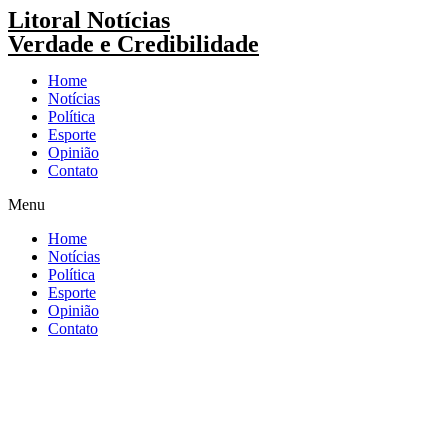
Pular
Litoral Notícias
para
Verdade e Credibilidade
o
conteúdo
Home
Notícias
Política
Esporte
Opinião
Contato
Menu
Home
Notícias
Política
Esporte
Opinião
Contato