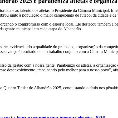
handrão 2025 e parabeniza atletas e organiz
orcida e ao talento dos atletas, o Presidente da Câmara Municipal, Ir
brou junto à população o maior campeonato de futebol da cidade e de t
forçando o compromisso com o esporte local. Ele destacou também a pa
a da gestão municipal em cada etapa do Alhandrão.
porte, evidenciando a qualidade do gramado, a organização da competiçã
esse avanço é resultado de um trabalho conjunto com a Câmara Municipa
so da gestão com a nossa gente. Parabenizo os atletas, a organização 
desse desenvolvimento, trabalhando pelo melhor para o nosso povo”, af
Quadro Titular do Alhandrão 2025, conquistando o título nos pênaltis
a sexta-feira e promete movimentar eleições 2026