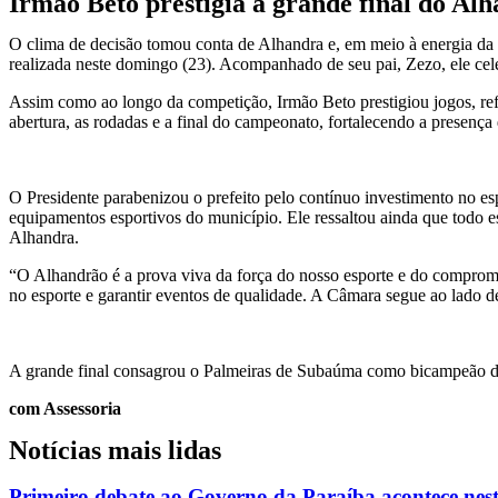
Irmão Beto prestigia a grande final do Al
O clima de decisão tomou conta de Alhandra e, em meio à energia da t
realizada neste domingo (23). Acompanhado de seu pai, Zezo, ele cele
Assim como ao longo da competição, Irmão Beto prestigiou jogos, re
abertura, as rodadas e a final do campeonato, fortalecendo a presenç
O Presidente parabenizou o prefeito pelo contínuo investimento no es
equipamentos esportivos do município. Ele ressaltou ainda que todo 
Alhandra.
“O Alhandrão é a prova viva da força do nosso esporte e do compromis
no esporte e garantir eventos de qualidade. A Câmara segue ao lado 
A grande final consagrou o Palmeiras de Subaúma como bicampeão do 
com Assessoria
Notícias mais lidas
Primeiro debate ao Governo da Paraíba acontece nest