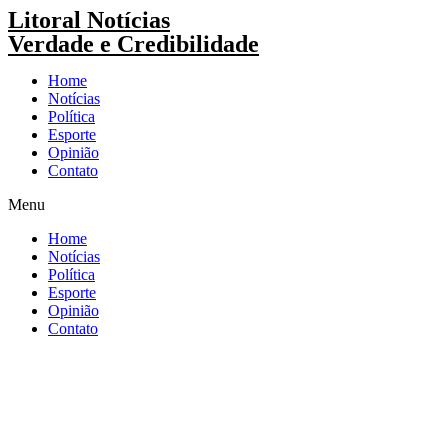
Pular
Litoral Notícias
para
Verdade e Credibilidade
o
conteúdo
Home
Notícias
Política
Esporte
Opinião
Contato
Menu
Home
Notícias
Política
Esporte
Opinião
Contato