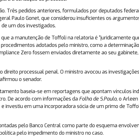
ão. Três pedidos anteriores, formulados por deputados feder
geral
Paulo Gonet
, que considerou insuficientes os argument
de um dos investigados.
 que a manutenção de Toffoli na relatoria é “juridicamente qu
ica procedimentos adotados pelo ministro, como a determinaçã
mpliance Zero
fossem enviados diretamente ao seu gabinete,
direito processual penal. O ministro avocou as investigaçõe
 afirmou o senador.
tamento baseia-se em reportagens que apontam vínculos indi
stro. De acordo com informações da
Folha de S.Paulo
, o
Arleen
 e investiu em uma incorporadora sócia de um primo de Toffol
apontadas pelo Banco Central como parte do esquema envolve
política pelo impedimento do ministro no caso.