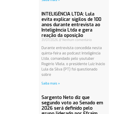
Saiba mais »
INTELIGÊNCIA LTDA: Lula
evita explicar sigilos de 100
anos durante entrevista ao
Inteligência Ltda e gera
reação da oposição
31/07/2026
Nenhum comentário
Durante entrevista concedida nesta
quinta-feira ao podcast Inteligência
Ltda, comandado pelo youtuber
Rogério Vilela, o presidente Luiz Inácio
Lula da Silva (PT) foi questionado
sobre
Saiba mais »
Sargento Neto diz que
segundo voto ao Senado em
2026 será definido pelo
grupo liderado por Efraim