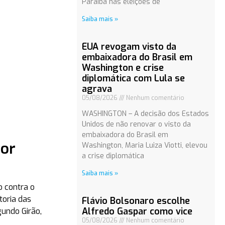
Paraíba nas eleições de
Saiba mais »
EUA revogam visto da
embaixadora do Brasil em
Washington e crise
diplomática com Lula se
agrava
05/08/2026
Nenhum comentário
WASHINGTON – A decisão dos Estados
Unidos de não renovar o visto da
embaixadora do Brasil em
por
Washington, Maria Luiza Viotti, elevou
a crise diplomática
Saiba mais »
o contra o
toria das
Flávio Bolsonaro escolhe
Alfredo Gaspar como vice
gundo Girão,
05/08/2026
Nenhum comentário