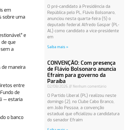
O pré-candidato à Presidência da
ais em
República pelo PL, Flávio Bolsonaro,
os sobre uma
anunciou nesta quarta-feira (5) o
deputado federal Alfredo Gaspar (PL-
AL) como candidato a vice-presidente
estionável” e
em
o de que
Saiba mais »
 sem a
CONVENÇÃO: Com presença
s de maneira
de Flávio Bolsonaro anuncia
Efraim para governo da
Paraíba
retos entre
02/08/2026
Nenhum comentário
 Fundo de
O Partido Liberal (PL) realizou neste
i — estaria
domingo (2), no Clube Cabo Branco,
em João Pessoa, a convenção
estadual que oficializou a candidatura
ndo o banco
do senador Efraim