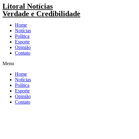
Pular
Litoral Notícias
para
Verdade e Credibilidade
o
conteúdo
Home
Notícias
Política
Esporte
Opinião
Contato
Menu
Home
Notícias
Política
Esporte
Opinião
Contato