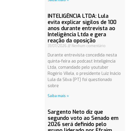
Saiba mais »
INTELIGÊNCIA LTDA: Lula
evita explicar sigilos de 100
anos durante entrevista ao
Inteligência Ltda e gera
reação da oposição
31/07/2026
Nenhum comentário
Durante entrevista concedida nesta
quinta-feira ao podcast Inteligência
Ltda, comandado pelo youtuber
Rogério Vilela, o presidente Luiz Inácio
Lula da Silva (PT) foi questionado
sobre
Saiba mais »
Sargento Neto diz que
segundo voto ao Senado em
2026 será definido pelo
grupo liderado por Efraim