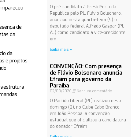
 da
O pré-candidato à Presidência da
 compareceu
República pelo PL, Flávio Bolsonaro,
anunciou nesta quarta-feira (5) o
deputado federal Alfredo Gaspar (PL-
resença de
AL) como candidato a vice-presidente
stas da
em
Saiba mais »
cio da
as e projetos
CONVENÇÃO: Com presença
udo
de Flávio Bolsonaro anuncia
Efraim para governo da
Paraíba
raestrutura
02/08/2026
Nenhum comentário
demandas
O Partido Liberal (PL) realizou neste
domingo (2), no Clube Cabo Branco,
em João Pessoa, a convenção
estadual que oficializou a candidatura
do senador Efraim