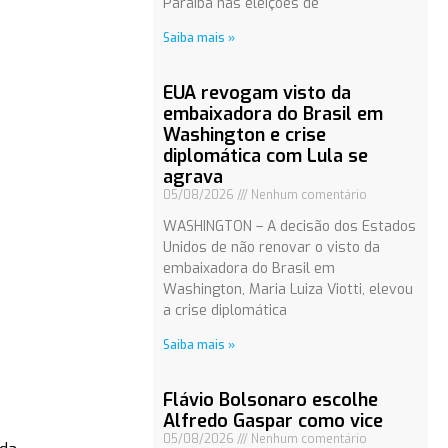
Paraíba nas eleições de
Saiba mais »
EUA revogam visto da
embaixadora do Brasil em
Washington e crise
diplomática com Lula se
agrava
05/08/2026
Nenhum comentário
WASHINGTON – A decisão dos Estados
Unidos de não renovar o visto da
embaixadora do Brasil em
Washington, Maria Luiza Viotti, elevou
a crise diplomática
Saiba mais »
Flávio Bolsonaro escolhe
Alfredo Gaspar como vice
05/08/2026
Nenhum comentário