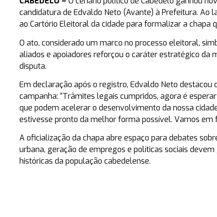
CABEDELO –
O cenário político de Cabedelo ganhou novo
candidatura de Edvaldo Neto (Avante) à Prefeitura. Ao 
ao Cartório Eleitoral da cidade para formalizar a chapa
O ato, considerado um marco no processo eleitoral, simb
aliados e apoiadores reforçou o caráter estratégico da
disputa.
Em declaração após o registro, Edvaldo Neto destacou o 
campanha: “Trâmites legais cumpridos, agora é esperar 
que podem acelerar o desenvolvimento da nossa cidade.
estivesse pronto da melhor forma possível. Vamos em f
A oficialização da chapa abre espaço para debates sobr
urbana, geração de empregos e políticas sociais devem 
históricas da população cabedelense.