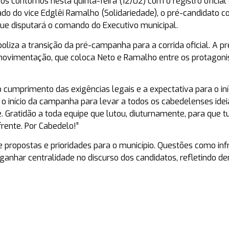
s contornos nesta quinta-feira (12/02) com o registro oficial
lado do vice Edglêi Ramalho (Solidariedade), o pré-candidato
 que disputará o comando do Executivo municipal.
oliza a transição da pré-campanha para a corrida oficial. A p
 movimentação, que coloca Neto e Ramalho entre os protagoni
cumprimento das exigências legais e a expectativa para o iní
o início da campanha para levar a todos os cabedelenses idei
 Gratidão a toda equipe que lutou, diuturnamente, para que t
rente. Por Cabedelo!”
e propostas e prioridades para o município. Questões como inf
ganhar centralidade no discurso dos candidatos, refletindo 