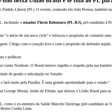
ilho deixa União Brasil e se filia ao PL pa
ao Partido Liberal (PL)
. O evento, realizado em João Pessoa, também m
PL, incluindo o
senador
Flávio Bolsonaro (PL-RJ)
,
pré-candidato à Pr
a “o início de um novo ciclo” e reforçou o propósito de construir uma 
gem. Chego com o coração leve e com o propósito de defender aquilo em
s e políticas:
l contra Nordeste. O Brasil merece orgulho e respeito pela sua bandeira
dade de gestão e articulação no Senado:
 e fará muito pela Paraíba. É uma grande oportunidade para o estado.”
ual
George Morais
, irmão de Efraim, que deixou o União Brasil para se
PL, como o ex-ministro da Saúde
Marcelo Queiroga
(pré-candidato ao 
e
Bruno Cunha Lima
.