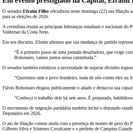
Em evento prestigiado na Capital, Efraim F
O senador
Efraim Filho
oficializou neste domingo (22) sua
filiação 
para as eleições de 2026.
A cerimônia reuniu as principais lideranças estaduais e nacionais do 
Valdemar da Costa Neto.
Em seu discurso, Efraim afirmou que sua mudança de partido represent
“É o primeiro passo de uma jornada desafiadora, que exige cora
Bolsonaro, vamos juntos nessa caminhada.”
O senador também enfatizou a necessidade de superar divisões regionai
“Queremos unir o povo brasileiro, nada de nós contra eles ou Su
Flávio Bolsonaro elogiou publicamente o aliado e destacou sua capaci
“Conheço o trabalho dele há sete anos. É preparado, habilidoso
O movimento de migração partidária também inclui o deputado estad
Deputados
em 2026.
O ato de filiação contou ainda com a presença de nomes de peso do 
Gilberto Silva
e
Sóstenes Cavalcante
e o prefeito de Campina Grand