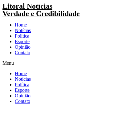
Pular
Litoral Notícias
para
Verdade e Credibilidade
o
conteúdo
Home
Notícias
Política
Esporte
Opinião
Contato
Menu
Home
Notícias
Política
Esporte
Opinião
Contato