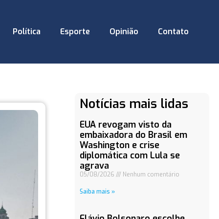
Política
Esporte
Opinião
Contato
Notícias mais lidas
EUA revogam visto da
embaixadora do Brasil em
Washington e crise
diplomática com Lula se
agrava
05/08/2026
Nenhum comentário
Saiba mais »
Flávio Bolsonaro escolhe