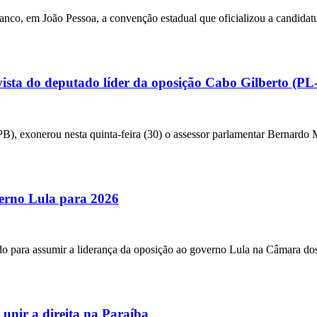
anco, em João Pessoa, a convenção estadual que oficializou a candidat
vista do deputado líder da oposição Cabo Gilberto (PL
, exonerou nesta quinta-feira (30) o assessor parlamentar Bernardo 
verno Lula para 2026
do para assumir a liderança da oposição ao governo Lula na Câmara dos
nir a direita na Paraíba