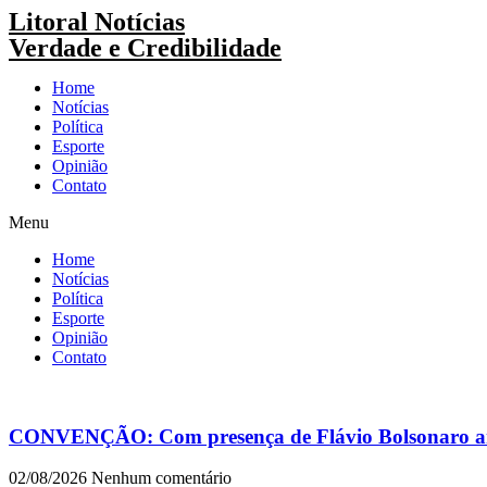
Pular
Litoral Notícias
para
Verdade e Credibilidade
o
conteúdo
Home
Notícias
Política
Esporte
Opinião
Contato
Menu
Home
Notícias
Política
Esporte
Opinião
Contato
CONVENÇÃO: Com presença de Flávio Bolsonaro an
02/08/2026
Nenhum comentário