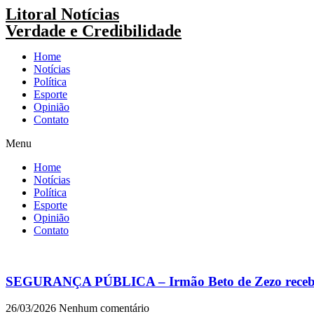
Pular
Litoral Notícias
para
Verdade e Credibilidade
o
conteúdo
Home
Notícias
Política
Esporte
Opinião
Contato
Menu
Home
Notícias
Política
Esporte
Opinião
Contato
SEGURANÇA PÚBLICA – Irmão Beto de Zezo recebe Se
26/03/2026
Nenhum comentário