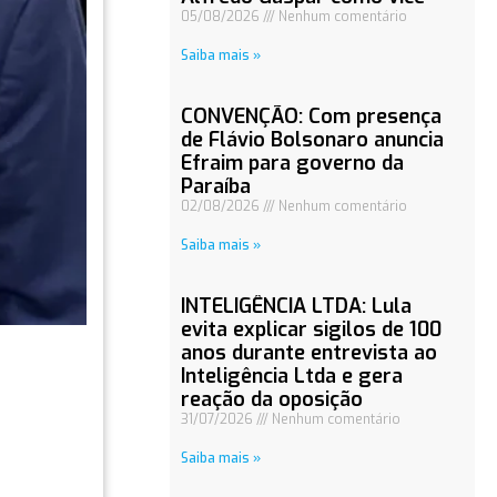
05/08/2026
Nenhum comentário
Saiba mais »
CONVENÇÃO: Com presença
de Flávio Bolsonaro anuncia
Efraim para governo da
Paraíba
02/08/2026
Nenhum comentário
Saiba mais »
INTELIGÊNCIA LTDA: Lula
evita explicar sigilos de 100
anos durante entrevista ao
Inteligência Ltda e gera
reação da oposição
31/07/2026
Nenhum comentário
Saiba mais »