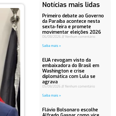
Notícias mais lidas
Primeiro debate ao Governo
da Paraíba acontece nesta
sexta-feira e promete
movimentar eleições 2026
06/08/2026
Nenhum comentário
Saiba mais »
EUA revogam visto da
embaixadora do Brasil em
Washington e crise
diplomática com Lula se
agrava
05/08/2026
Nenhum comentário
Saiba mais »
Flávio Bolsonaro escolhe
Alfredo Gaspar como vice