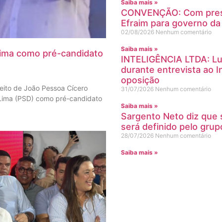
Saiba mais »
CONVENÇÃO: Com prese
Efraim para governo da
02/08/2026
Nenhum comentário
Saiba mais »
Lima como pré-candidato
INTELIGÊNCIA LTDA: Lula
durante entrevista ao I
oposição
eito de João Pessoa Cícero
31/07/2026
Nenhum comentário
Lima (PSD) como pré-candidato
Saiba mais »
Sargento Neto diz que
será definido pelo grupo
28/07/2026
Nenhum comentário
Saiba mais »