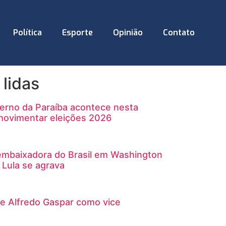
Política
Esporte
Opinião
Contato
 lidas
erno da Paraíba acontece nesta
movimentar eleições 2026
embaixadora do Brasil em Washington
 Lula se agrava
he Alfredo Gaspar como vice