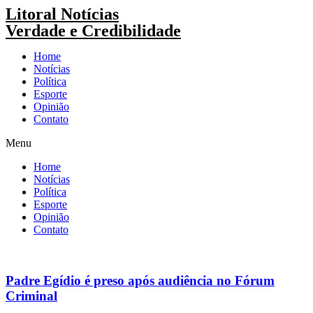
Pular
Litoral Notícias
para
Verdade e Credibilidade
o
conteúdo
Home
Notícias
Política
Esporte
Opinião
Contato
Menu
Home
Notícias
Política
Esporte
Opinião
Contato
Padre Egídio é preso após audiência no Fórum
Criminal