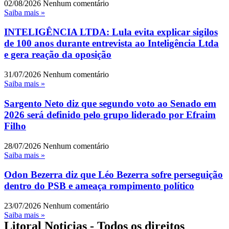
02/08/2026
Nenhum comentário
Saiba mais »
INTELIGÊNCIA LTDA: Lula evita explicar sigilos
de 100 anos durante entrevista ao Inteligência Ltda
e gera reação da oposição
31/07/2026
Nenhum comentário
Saiba mais »
Sargento Neto diz que segundo voto ao Senado em
2026 será definido pelo grupo liderado por Efraim
Filho
28/07/2026
Nenhum comentário
Saiba mais »
Odon Bezerra diz que Léo Bezerra sofre perseguição
dentro do PSB e ameaça rompimento político
23/07/2026
Nenhum comentário
Saiba mais »
Litoral Noticias - Todos os direitos