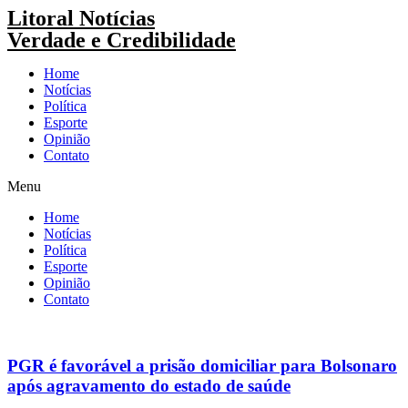
Pular
Litoral Notícias
para
Verdade e Credibilidade
o
conteúdo
Home
Notícias
Política
Esporte
Opinião
Contato
Menu
Home
Notícias
Política
Esporte
Opinião
Contato
PGR é favorável a prisão domiciliar para Bolsonaro
após agravamento do estado de saúde