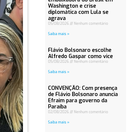
Washington e crise
diplomática com Lula se
agrava
05/08/2026
Nenhum comentário
Saiba mais »
Flávio Bolsonaro escolhe
Alfredo Gaspar como vice
05/08/2026
Nenhum comentário
Saiba mais »
CONVENÇÃO: Com presença
de Flávio Bolsonaro anuncia
Efraim para governo da
Paraíba
02/08/2026
Nenhum comentário
Saiba mais »