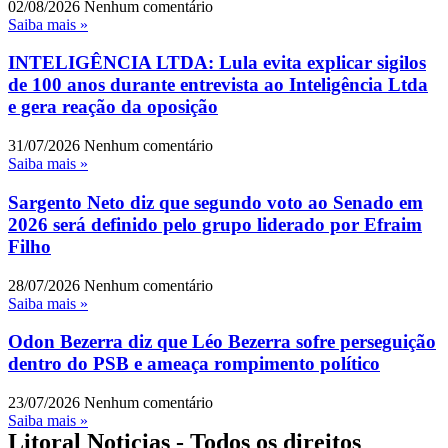
02/08/2026
Nenhum comentário
Saiba mais »
INTELIGÊNCIA LTDA: Lula evita explicar sigilos
de 100 anos durante entrevista ao Inteligência Ltda
e gera reação da oposição
31/07/2026
Nenhum comentário
Saiba mais »
Sargento Neto diz que segundo voto ao Senado em
2026 será definido pelo grupo liderado por Efraim
Filho
28/07/2026
Nenhum comentário
Saiba mais »
Odon Bezerra diz que Léo Bezerra sofre perseguição
dentro do PSB e ameaça rompimento político
23/07/2026
Nenhum comentário
Saiba mais »
Litoral Noticias - Todos os direitos