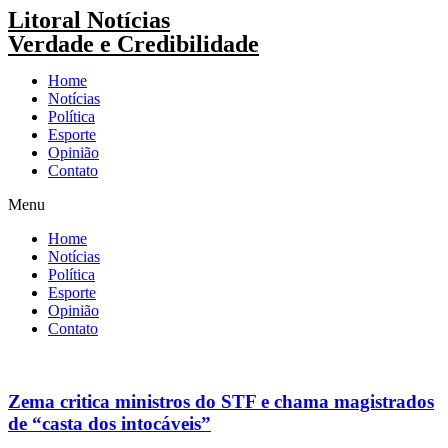
Pular
Litoral Notícias
para
Verdade e Credibilidade
o
conteúdo
Home
Notícias
Política
Esporte
Opinião
Contato
Menu
Home
Notícias
Política
Esporte
Opinião
Contato
Zema critica ministros do STF e chama magistrados
de “casta dos intocáveis”