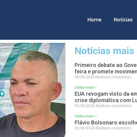
Home
Notícias
Notícias mais 
Primeiro debate ao Gove
feira e promete movimen
06/08/2026
Nenhum comentário
Saiba mais »
EUA revogam visto da em
crise diplomática com L
05/08/2026
Nenhum comentário
Saiba mais »
Flávio Bolsonaro escolh
05/08/2026
Nenhum comentário