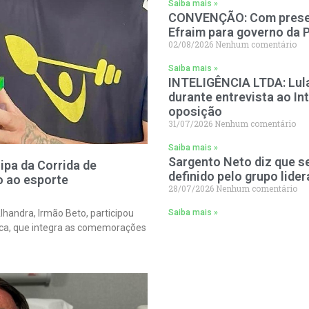
Saiba mais »
CONVENÇÃO: Com presen
Efraim para governo da 
02/08/2026
Nenhum comentário
Saiba mais »
INTELIGÊNCIA LTDA: Lula 
durante entrevista ao In
oposição
31/07/2026
Nenhum comentário
Saiba mais »
Sargento Neto diz que 
ipa da Corrida de
definido pelo grupo lider
o ao esporte
28/07/2026
Nenhum comentário
andra, Irmão Beto, participou
Saiba mais »
ica, que integra as comemorações