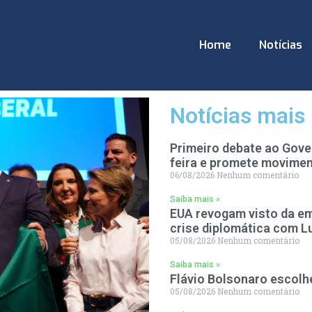
Home
Notícias
Notícias mais 
Primeiro debate ao Gove
feira e promete movimen
06/08/2026
Nenhum comentário
Saiba mais »
EUA revogam visto da em
crise diplomática com L
05/08/2026
Nenhum comentário
Saiba mais »
Flávio Bolsonaro escolh
05/08/2026
Nenhum comentário