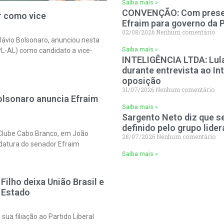
Saiba mais »
CONVENÇÃO: Com presen
r como vice
Efraim para governo da 
02/08/2026
Nenhum comentário
Flávio Bolsonaro, anunciou nesta
Saiba mais »
PL-AL) como candidato a vice-
INTELIGÊNCIA LTDA: Lula 
durante entrevista ao In
oposição
31/07/2026
Nenhum comentário
lsonaro anuncia Efraim
Saiba mais »
Sargento Neto diz que 
definido pelo grupo lider
o Clube Cabo Branco, em João
28/07/2026
Nenhum comentário
idatura do senador Efraim
Saiba mais »
Filho deixa União Brasil e
o Estado
sua filiação ao Partido Liberal